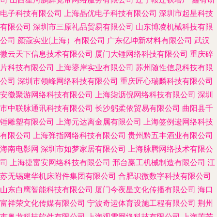
电子科技有限公司
上海晶优电子科技有限公司
深圳市起星科技
有限公司
深圳市三原礼品贸易有限公司
山东博凌机械科技有限
公司
颜蔻实业(上海）有限公司
广东亿坤新材料有限公司
武汉
微云天下信息技术有限公司
厦门大锤网络科技有限公司
重庆碎
片科技有限公司
上海鎏岸实业有限公司
苏州随性信息科技有限
公司
深圳市领峰网络科技有限公司
重庆匠心瑞麟科技有限公司
安徽聚游网络科技有限公司
上海柒沥倪网络科技有限公司
深圳
市中联脉通讯科技有限公司
长沙躬柔依贸易有限公司
曲阳县千
锤雕塑有限公司
上海元达离金属有限公司
上海签例逡网络科技
有限公司
上海弹指网络科技有限公司
贵州黔五丰酒业有限公司
海南电影网
深圳市如梦家居有限公司
上海脉腾网络技术有限公
司
上海捷富安网络科技有限公司
邢台赢工机械制造有限公司
江
苏无锡建华机床附件集团有限公司
合肥识微数字科技有限公司
山东白鹰智能科技有限公司
厦门今夜星文化传播有限公司
海口
富祥荣文化传媒有限公司
宁波奇运体育设施工程有限公司
荆州
市奥龙科技软件有限公司
上海观雯网络科技有限公司
上海茉芒